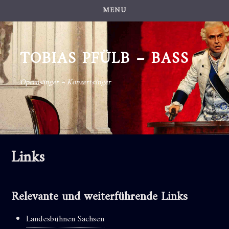
Skip
MENU
to
content
TOBIAS PFÜLB – BASS
Opernsänger – Konzertsänger
Links
Relevante und weiterführende Links
Landesbühnen Sachsen