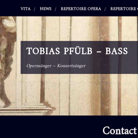
Skip
VITA
NEWS
REPERTOIRE OPERA
REPERTOIRE
to
content
TOBIAS PFÜLB – BASS
Opernsänger – Konzertsänger
Contact