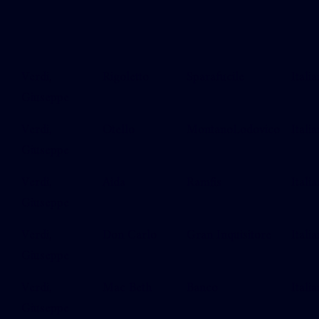
Verdi,
Rigoletto
Sparafucile
Italia
Giuseppe
Verdi,
Otello
MontanoLodovico
Italia
Giuseppe
Verdi,
Aida
Ramfis
Italia
Giuseppe
Verdi,
Don Carlo
Gran Inquisitore
Italia
Giuseppe
Verdi,
Mac Beth
Banco
Italia
Giuseppe