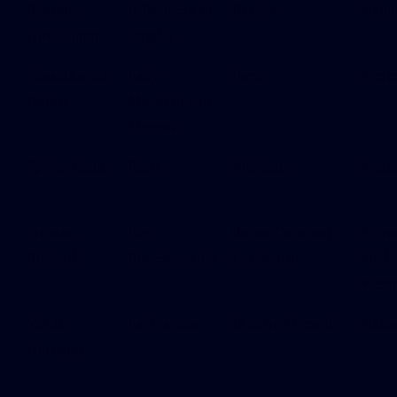
Rossini,
Il Barbière di
Basilio
Italia
Gioacchino
Siviglia
Shostakovich,
Lady
Pope
Ger
Dmitri
Macbeth von
Mzensk
Spohr, Louis
Faust
Mephisto
Ger
Strauss,
Der
Baron Ochs auf
Germ
Richard
Rosenkavalier
Lerchenau
Diale
vienn
Verdi,
La Traviata
Dottore Grenvil
Italia
Giuseppe