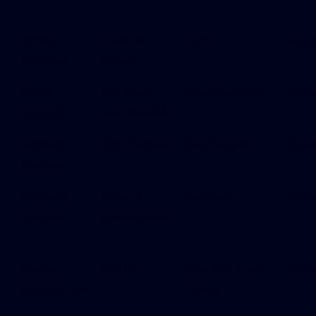
Britten,
Death in
Clerk
Ingle
Benjamin
Venice
Cerha,
Der Riese
Musikzauberer
Studi
Friedrich
vom Steinfeld
Donizetti,
Don Pasquale
Don Pasquale
Italia
Gaetano
Donizetti,
Lucia di
Raimondo
Italia
Gaetano
Lammermoor
Flotow,
Martha
Plumkett, Lord
Ger
Friedrich von
Tristan