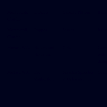
Monteverdi,
L'Orfeo
Caronte Plutone
Italia
Claudio
Monteverdi,
Poppea
Seneca
Italia
Claudio
Mozart, W.A.
Bastien und
Colas
Ger
Bastienne
with
dialo
Mozart, W.A.
Die
Sarastro Sprecher
Ger
Zauberflöte
2. Geharnischter