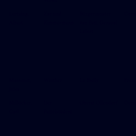
Witwe
Lortzing,
Zar und
Bürgermeister
Ger
Albert
Zimmermann
van Bett, General
Lefort
Massenet,
Werther
Le Bailly
Fren
Jules
Millöcker,
Der
Oberst Ollendorf
Ger
Carl
Bettelstudent