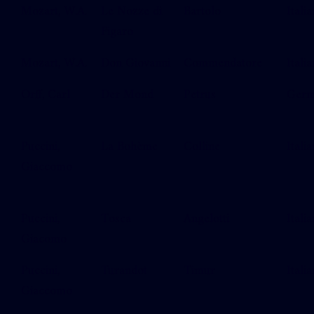
Mozart, W.A.
Le Nozze di
Bartolo
Italia
Figaro
Mozart, W.A.
Don Giovanni
Commendatore
Italia
Orff, Carl
Der Mond
Petrus
Ger
Puccini,
La Bohème
Colline
Italia
Giaccomo
Puccini,
Tosca
Angelotti
Italia
Giacomo
Puccini,
Turandot
Timur
Italia
Giaccomo